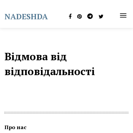
Skip
to
NADESHDA
content
TOG
NAVI
Відмова від
відповідальності
Про нас