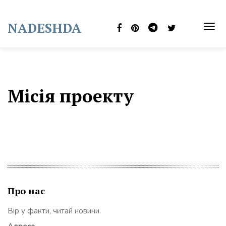
Skip
to
NADESHDA
content
TOG
NAVI
Місія проекту
Про нас
Вір у факти, читай новини.